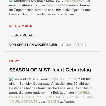
Die Black Metal-Band
MERRIMACK
hat
einen Plattenvertrag bei
Season of Mist
unterschrieben.
Im Zuge dessen wird das seit 1994 aktive Quintett aus
Paris auch ihr fünftes Album veröffentlichen.
MERRIMACK
BLACK METAL
VON
CHRISTIAN WÖGERBAUER
31. JANUAR 2017
NEWS
SEASON OF MIST: feiert Geburtstag
SEASON OF MIST
feiert mit
einem Sampler Geburtstag. Anlässlich des 20-jähirgen
Bestehens hat das französische Label eine Compilation
parat, die unter anderem mit Beiträgen von
MAYHEM
,
CARPATHIAN FOREST
,
ARCTURUS
,
SOLSTAFIR
,
SAINT
VITUS
,
GORGUTS
oder
ABBATH
aufwartet.