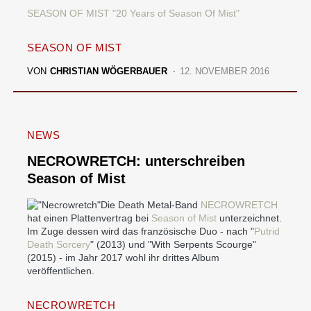
SEASON OF MIST "20 Years of Season Of Mist"
SEASON OF MIST
VON
CHRISTIAN WÖGERBAUER
12. NOVEMBER 2016
NEWS
NECROWRETCH: unterschreiben
Season of Mist
Die Death Metal-Band
NECROWRETCH
hat einen Plattenvertrag bei
Season of Mist
unterzeichnet.
Im Zuge dessen wird das französische Duo - nach "
Putrid
Death Sorcery
" (2013) und "With Serpents Scourge"
(2015) - im Jahr 2017 wohl ihr drittes Album
veröffentlichen.
NECROWRETCH