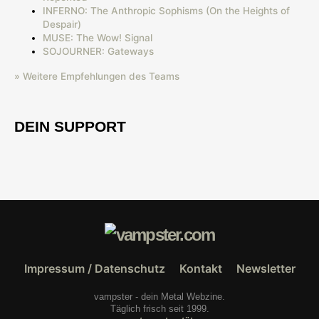
INFERNO: The Anthropic Sophisms (On the Heights of
Despair)
MUSE: The Wow! Signal
SOJOURNER: Gateways
» Weitere Empfehlungen des Teams
DEIN SUPPORT
Impressum / Datenschutz
Kontakt
Newsletter
vampster - dein Metal Webzine.
Täglich frisch seit 1999.