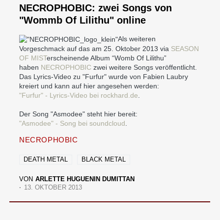
NECROPHOBIC: zwei Songs von
"Wommb Of Lilithu" online
Als weiteren
Vorgeschmack auf das am 25. Oktober 2013 via
SEASON
OF MIST
erscheinende Album “Womb Of Lilithu”
haben
NECROPHOBIC
zwei weitere Songs veröffentlicht.
Das Lyrics-Video zu "Furfur" wurde von Fabien Laubry
kreiert und kann auf hier angesehen werden:
"Furfur" - Lyrics-Video bei rockhard.de
.
Der Song "Asmodee" steht hier bereit:
"Asmodee" - Song bei soundcloud
.
NECROPHOBIC
DEATH METAL
BLACK METAL
VON
ARLETTE HUGUENIN DUMITTAN
13. OKTOBER 2013