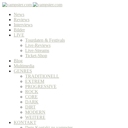
News
Reviews
Interviews
Bilder
LIVE
Tourdaten & Festivals
Live-Reviews
Live-Streams
Ticket-Shop
Blog
Multimedia
GENRES
TRADITIONELL
EXTREM
PROGRESSIVE
ROCK
CORE
DARK
DIRT
MODERN
WEITERE
KONTAKT
Dein Kontakt zu vampster