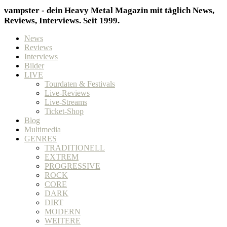
vampster - dein Heavy Metal Magazin mit täglich News,
Reviews, Interviews. Seit 1999.
News
Reviews
Interviews
Bilder
LIVE
Tourdaten & Festivals
Live-Reviews
Live-Streams
Ticket-Shop
Blog
Multimedia
GENRES
TRADITIONELL
EXTREM
PROGRESSIVE
ROCK
CORE
DARK
DIRT
MODERN
WEITERE