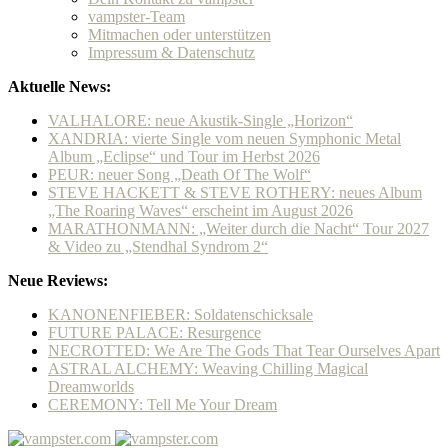
vampster-Team
Mitmachen oder unterstützen
Impressum & Datenschutz
Aktuelle News:
VALHALORE: neue Akustik-Single „Horizon“
XANDRIA: vierte Single vom neuen Symphonic Metal
Album „Eclipse“ und Tour im Herbst 2026
PEUR: neuer Song „Death Of The Wolf“
STEVE HACKETT & STEVE ROTHERY: neues Album
„The Roaring Waves“ erscheint im August 2026
MARATHONMANN: „Weiter durch die Nacht“ Tour 2027
& Video zu „Stendhal Syndrom 2“
Neue Reviews:
KANONENFIEBER: Soldatenschicksale
FUTURE PALACE: Resurgence
NECROTTED: We Are The Gods That Tear Ourselves Apart
ASTRAL ALCHEMY: Weaving Chilling Magical
Dreamworlds
CEREMONY: Tell Me Your Dream