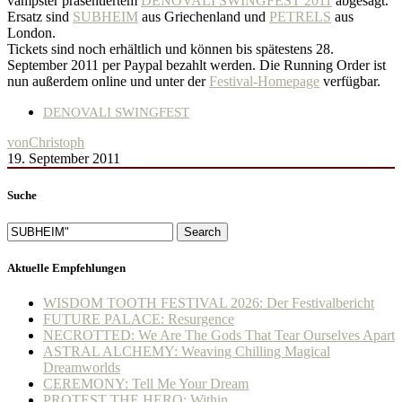
vampster präsentiertem
DENOVALI SWINGFEST 2011
abgesagt.
Ersatz sind
SUBHEIM
aus Griechenland und
PETRELS
aus
London.
Tickets sind noch erhältlich und können bis spätestens 28.
September 2011 per Paypal bezahlt werden. Die Running Order ist
nun außerdem online und unter der
Festival-Homepage
verfügbar.
DENOVALI SWINGFEST
von
Christoph
19. September 2011
Suche
Search
Aktuelle Empfehlungen
WISDOM TOOTH FESTIVAL 2026: Der Festivalbericht
FUTURE PALACE: Resurgence
NECROTTED: We Are The Gods That Tear Ourselves Apart
ASTRAL ALCHEMY: Weaving Chilling Magical
Dreamworlds
CEREMONY: Tell Me Your Dream
PROTEST THE HERO: Within