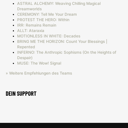
ASTRAL ALCHEMY: Weaving Chilling Magical
Dreamworlds
CEREMONY: Tell Me Your Dream
PROTEST THE HERO: Within
IRR: Remains Remain
ALLT: Ataraxia
MOTIONLESS IN WHITE: Decades
BRING ME THE HORIZON: Count Your Blessings |
Repented
INFERNO: The Anthropic Sophisms (On the Heights of
Despair)
MUSE: The Wow! Signal
» Weitere Empfehlungen des Teams
DEIN SUPPORT