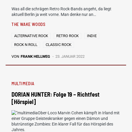
Was all die schrägen Retro Rock-Bands angeht, da liegt
aktuell Berlin ja weit vorne. Man denke nur an…
THE WAKE WOODS
ALTERNATIVE ROCK
RETRO ROCK
INDIE
ROCK N ROLL
CLASSIC ROCK
VON
FRANK HELLWEG
23. JANUAR 2022
MULTIMEDIA
DORIAN HUNTER: Folge 19 – Richtfest
[Hörspiel]
Ober-Loco Marvin Cohen kämpft in Irland mit
einer Gruppe Geisteskranker gegen einen Dämon und
blutrünstige Zombies: Ein klarer Fall für das Hörspiel des
Jahres.