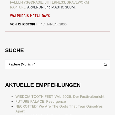
FALLEN YGGDRASIL
,
BITTERNESS
,
GRAVEWORM
,
RAPTURE
, ARVERON und MASTIC SCUM.
WALPURGIS METAL DAYS
VON
CHRISTOPH
17. JANUAR 2005
SUCHE
AKTUELLE EMPFEHLUNGEN
WISDOM TOOTH FESTIVAL 2026: Der Festivalbericht
FUTURE PALACE: Resurgence
NECROTTED: We Are The Gods That Tear Ourselves
Apart