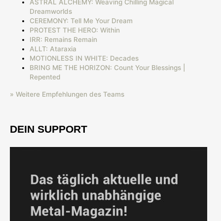
ASTRAL ALCHEMY: Weaving Chilling Magical
Dreamworlds
CEREMONY: Tell Me Your Dream
PROTEST THE HERO: Within
IRR: Remains Remain
ALLT: Ataraxia
MOTIONLESS IN WHITE: Decades
BRING ME THE HORIZON: Count Your Blessings |
Repented
» Weitere Empfehlungen des Teams
DEIN SUPPORT