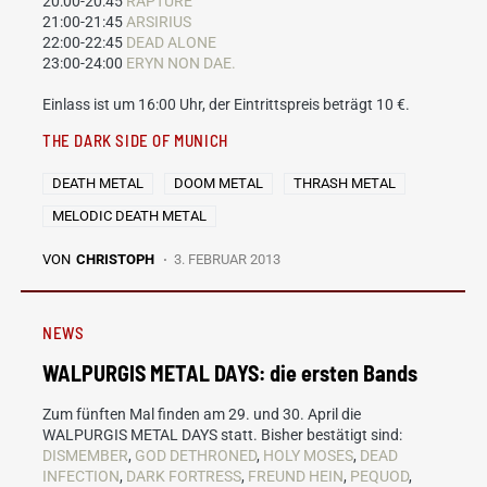
20:00-20:45
RAPTURE
21:00-21:45
ARSIRIUS
22:00-22:45
DEAD ALONE
23:00-24:00
ERYN NON DAE.
Einlass ist um 16:00 Uhr, der Eintrittspreis beträgt 10 €.
THE DARK SIDE OF MUNICH
DEATH METAL
DOOM METAL
THRASH METAL
MELODIC DEATH METAL
VON
CHRISTOPH
3. FEBRUAR 2013
NEWS
WALPURGIS METAL DAYS: die ersten Bands
Zum fünften Mal finden am 29. und 30. April die
WALPURGIS METAL DAYS statt. Bisher bestätigt sind:
DISMEMBER
,
GOD DETHRONED
,
HOLY MOSES
,
DEAD
INFECTION
,
DARK FORTRESS
,
FREUND HEIN
,
PEQUOD
,