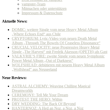
vampster-Team
Mitmachen oder unterstützen
Impressum & Datenschutz
Aktuelle News:
DOMIC: weitere Single vom neue Heavy Metal Album
„Where Echoes End“ aus Chile
CRYPTORIUM: Lyric-Video vom neuen Death Metal
Album „Through The Bowels Of Ceaseless Dissonance“
CRUCIAL VELOCITY: neue Progressive Heavy Metal
Single „The Harvest“ mit Fredrik Akesson (OPETH) als Gast
VALKYRIE’S FIRE: zweite Single vom neuen Symphonic
Power Metal Album „Out of Darkness“
WOLFSHEAD: debütieren mit neuem Heavy Metal Album
„Wolfshead“ aus Neuseeland
Neue Reviews:
ASTRAL ALCHEMY: Weaving Chilling Magical
Dreamworlds
CEREMONY: Tell Me Your Dream
PROTEST THE HERO: Within
DRY WEDDING: The Back Of Beyond
HANTERNOZ: A Hed an Noz, a Noz, a Noz