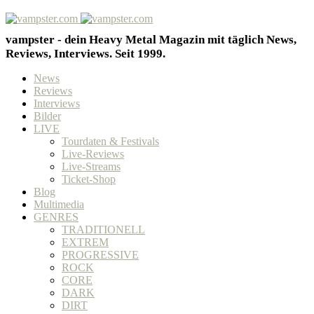
vampster - dein Heavy Metal Magazin mit täglich News,
Reviews, Interviews. Seit 1999.
News
Reviews
Interviews
Bilder
LIVE
Tourdaten & Festivals
Live-Reviews
Live-Streams
Ticket-Shop
Blog
Multimedia
GENRES
TRADITIONELL
EXTREM
PROGRESSIVE
ROCK
CORE
DARK
DIRT