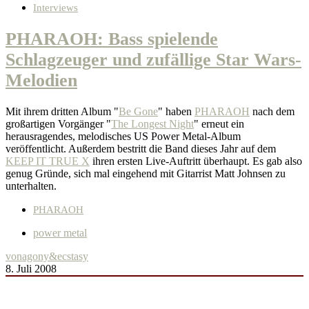
Interviews
PHARAOH: Bass spielende
Schlagzeuger und zufällige Star Wars-
Melodien
Mit ihrem dritten Album "
Be Gone
" haben
PHARAOH
nach dem
großartigen Vorgänger "
The Longest Night
" erneut ein
herausragendes, melodisches US Power Metal-Album
veröffentlicht. Außerdem bestritt die Band dieses Jahr auf dem
KEEP IT TRUE X
ihren ersten Live-Auftritt überhaupt. Es gab also
genug Gründe, sich mal eingehend mit Gitarrist Matt Johnsen zu
unterhalten.
PHARAOH
power metal
von
agony&ecstasy
8. Juli 2008