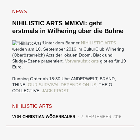
NEWS
NIHILISTIC ARTS MMXVI: geht
erstmals in Wilhering über die Bühne
Unter dem Banner
NIHILISTIC ARTS
werden am 10. September 2016 im CulturClub Wilhering
(Oberösterreich) Acts der lokalen Doom, Black und
Sludge-Szene präsentiert.
Vorveraufstickets
gibt es für 19
Euro.
Running Order ab 18:30 Uhr: ANDERWELT, BRAND,
THINE,
OUR SURVIVAL DEPENDS ON US
, THE O
COLLECTIVE,
JACK FROST
NIHILISTIC ARTS
VON
CHRISTIAN WÖGERBAUER
7. SEPTEMBER 2016