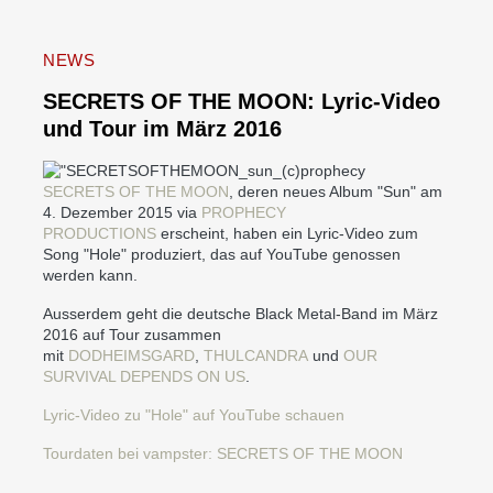
NEWS
SECRETS OF THE MOON: Lyric-Video
und Tour im März 2016
SECRETS OF THE MOON
, deren neues Album "Sun" am
4. Dezember 2015 via
PROPHECY
PRODUCTIONS
erscheint, haben ein Lyric-Video zum
Song "Hole" produziert, das auf YouTube genossen
werden kann.
Ausserdem geht die deutsche Black Metal-Band im März
2016 auf Tour zusammen
mit
DODHEIMSGARD
,
THULCANDRA
und
OUR
SURVIVAL DEPENDS ON US
.
Lyric-Video zu "Hole" auf YouTube schauen
Tourdaten bei vampster: SECRETS OF THE MOON