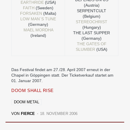
EARTHRIDE
(USA)
(Austria)
FAITH
(Sweden)
SERPENTCULT
FORSAKEN
(Malta)
(Belgium)
LOW MAN´S TUNE
STEREOCHRIST
(Germany)
(Hungary)
MAEL MORDHA
THE LAST SUPPER
(Ireland)
(Germany)
THE GATES OF
SLUMBER
(USA)
Das Festival findet am 27./28. April 2007 erneut in der
Chapel in Göppingen statt. Der Ticketverkauf startet am
01. Januar 2007.
DOOM SHALL RISE
DOOM METAL
VON
FIERCE
18. NOVEMBER 2006