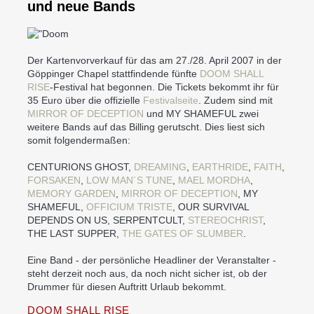
und neue Bands
Der Kartenvorverkauf für das am 27./28. April 2007 in der
Göppinger Chapel stattfindende fünfte
DOOM SHALL
RISE
-Festival hat begonnen. Die Tickets bekommt ihr für
35 Euro über die offizielle
Festivalseite
. Zudem sind mit
MIRROR OF DECEPTION
und MY SHAMEFUL zwei
weitere Bands auf das Billing gerutscht. Dies liest sich
somit folgendermaßen:
CENTURIONS GHOST,
DREAMING
,
EARTHRIDE
,
FAITH
,
FORSAKEN
,
LOW MAN´S TUNE
,
MAEL MORDHA
,
MEMORY GARDEN
,
MIRROR OF DECEPTION
, MY
SHAMEFUL,
OFFICIUM TRISTE
, OUR SURVIVAL
DEPENDS ON US, SERPENTCULT,
STEREOCHRIST
,
THE LAST SUPPER,
THE GATES OF SLUMBER
.
Eine Band - der persönliche Headliner der Veranstalter -
steht derzeit noch aus, da noch nicht sicher ist, ob der
Drummer für diesen Auftritt Urlaub bekommt.
DOOM SHALL RISE