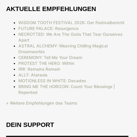
AKTUELLE EMPFEHLUNGEN
WISDOM TOOTH FESTIVAL 2026: Der Festivalbericht
FUTURE PALACE: Resurgence
NECROTTED: We Are The Gods That Tear Ourselves
Apart
ASTRAL ALCHEMY: Weaving Chilling Magical
Dreamworlds
CEREMONY: Tell Me Your Dream
PROTEST THE HERO: Within
IRR: Remains Remain
ALLT: Ataraxia
MOTIONLESS IN WHITE: Decades
BRING ME THE HORIZON: Count Your Blessings |
Repented
» Weitere Empfehlungen des Teams
DEIN SUPPORT