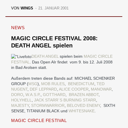
VON
WINGS
21. JANUAR 2001
NEWS
MAGIC CIRCLE FESTIVAL 2008:
DEATH ANGEL spielen
DEATH ANGEL
spielen beim
MAGIC CIRCLE
FESTIVAL
. Das Open AIr findet
vom 9. bis 12. Juli 2008
in Bad Arolsen statt.
Außerdem treten diese Bands auf:
MICHAEL SCHENKER
GROUP (
MSG
),
MOB RULES
,
BENEDICTUM
,
TED
NUGENT
,
DEF LEPPARD
,
ALICE COOPER
,
MANOWAR
,
DORO
,
W.A.S.P
.,
GOTTHARD
,
BRAZEN ABBOT
,
HOLYHELL
,
JACK STARR´S BURNING STARR
,
MAJESTY
,
STORMWARRIOR
,
BELOVED ENEMY
, SIXTH
SENSE, TITANIUM BLACK und
WHITESNAKE
.
MAGIC CIRCLE FESTIVAL