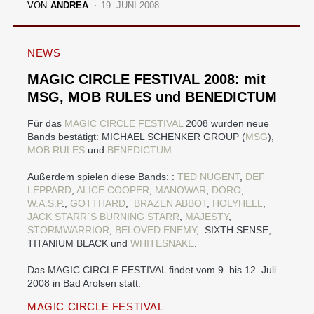
VON
ANDREA
19. JUNI 2008
NEWS
MAGIC CIRCLE FESTIVAL 2008: mit
MSG, MOB RULES und BENEDICTUM
Für das
MAGIC CIRCLE FESTIVAL
2008 wurden neue
Bands bestätigt: MICHAEL SCHENKER GROUP (
MSG
),
MOB RULES
und
BENEDICTUM
.
Außerdem spielen diese Bands: :
TED NUGENT
,
DEF
LEPPARD
,
ALICE COOPER
,
MANOWAR
,
DORO
,
W.A.S.P
.,
GOTTHARD
,
BRAZEN ABBOT
,
HOLYHELL
,
JACK STARR´S BURNING STARR
,
MAJESTY
,
STORMWARRIOR
,
BELOVED ENEMY
, SIXTH SENSE,
TITANIUM BLACK und
WHITESNAKE
.
Das MAGIC CIRCLE FESTIVAL findet vom 9. bis 12. Juli
2008 in Bad Arolsen statt.
MAGIC CIRCLE FESTIVAL