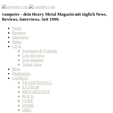
vampster - dein Heavy Metal Magazin mit täglich News,
Reviews, Interviews. Seit 1999.
News
Reviews
Interviews
Bilder
LIVE
Tourdaten & Festivals
Live-Reviews
Live-Streams
Ticket-Shop
Blog
Multimedia
GENRES
TRADITIONELL
EXTREM
PROGRESSIVE
ROCK
CORE
DARK
DIRT