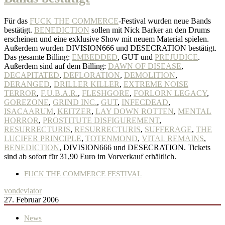
Für das
FUCK THE COMMERCE
-Festival wurden neue Bands
bestätigt.
BENEDICTION
sollen mit Nick Barker an den Drums
erscheinen und eine exklusive Show mit neuem Material spielen.
Außerdem wurden DIVISION666 und DESECRATION bestätigt.
Das gesamte Billing:
EMBEDDED
, GUT und
PREJUDICE
.
Außerdem sind auf dem Billing:
DAWN OF DISEASE
,
DECAPITATED
,
DEFLORATION
,
DEMOLITION
,
DERANGED
,
DRILLER KILLER
,
EXTREME NOISE
TERROR
,
F.U.B.A.R.
,
FLESHGORE
,
FORLORN LEGACY
,
GOREZONE
,
GRIND INC.
,
GUT
,
INFECDEAD
,
ISACAARUM
,
KEITZER
,
LAY DOWN ROTTEN
,
MENTAL
HORROR
,
PROSTITUTE DISFIGUREMENT
,
RESURRECTURIS
,
RESURRECTURIS
,
SUFFERAGE
,
THE
LUCIFER PRINCIPLE
,
TOTENMOND
,
VITAL REMAINS
,
BENEDICTION
, DIVISION666 und DESECRATION. Tickets
sind ab sofort für 31,90 Euro im Vorverkauf erhältlich.
FUCK THE COMMERCE FESTIVAL
von
deviator
27. Februar 2006
News