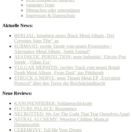
vampster-Team
Mitmachen oder unterstützen
Impressum & Datenschutz
Aktuelle News:
BERLIAL: kündigen neues Black Metal Album „Des
Crevettes Sans Tête“ an
SUBMASQ: zweite Single vom neuen Progressive /
Alternative Metal Album „Spirit Animal“
AESTHETIC PERFECTION: neue Industrial / Electro Pop
Single „Villain Era“
VULGAR MEPHITIS: zweiter Track vom neuen Brutal
Death Metal Album „From Dust“ aus Pittsburgh
STRUCK A NERVE: neue Thrash Metal EP „Execution
Protocol“ über den Terror der Reichskristallnacht
Neue Reviews:
KANONENFIEBER: Soldatenschicksale
FUTURE PALACE: Resurgence
NECROTTED: We Are The Gods That Tear Ourselves Apart
ASTRAL ALCHEMY: Weaving Chilling Magical
Dreamworlds
CEREMONY: Tell Me Your Dream