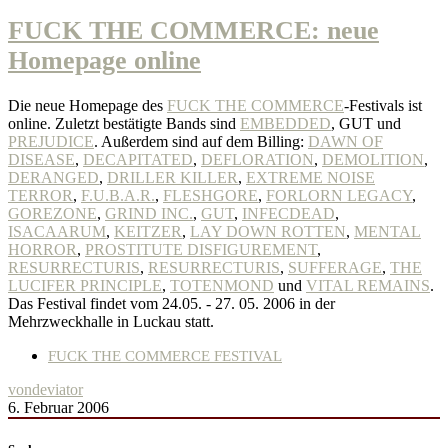
FUCK THE COMMERCE: neue
Homepage online
Die neue Homepage des
FUCK THE COMMERCE
-Festivals ist
online. Zuletzt bestätigte Bands sind
EMBEDDED
, GUT und
PREJUDICE
. Außerdem sind auf dem Billing:
DAWN OF
DISEASE
,
DECAPITATED
,
DEFLORATION
,
DEMOLITION
,
DERANGED
,
DRILLER KILLER
,
EXTREME NOISE
TERROR
,
F.U.B.A.R.
,
FLESHGORE
,
FORLORN LEGACY
,
GOREZONE
,
GRIND INC.
,
GUT
,
INFECDEAD
,
ISACAARUM
,
KEITZER
,
LAY DOWN ROTTEN
,
MENTAL
HORROR
,
PROSTITUTE DISFIGUREMENT
,
RESURRECTURIS
,
RESURRECTURIS
,
SUFFERAGE
,
THE
LUCIFER PRINCIPLE
,
TOTENMOND
und
VITAL REMAINS
.
Das Festival findet vom 24.05. - 27. 05. 2006 in der
Mehrzweckhalle in Luckau statt.
FUCK THE COMMERCE FESTIVAL
von
deviator
6. Februar 2006