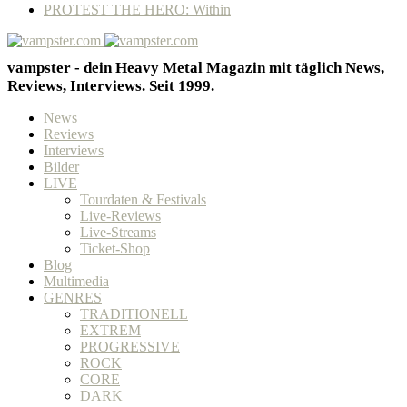
PROTEST THE HERO: Within
vampster - dein Heavy Metal Magazin mit täglich News,
Reviews, Interviews. Seit 1999.
News
Reviews
Interviews
Bilder
LIVE
Tourdaten & Festivals
Live-Reviews
Live-Streams
Ticket-Shop
Blog
Multimedia
GENRES
TRADITIONELL
EXTREM
PROGRESSIVE
ROCK
CORE
DARK