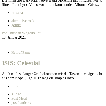
Die finnische Dark Alternative-Band SIRAKH hat mit „Tear Me to
Shreds“ ein Lyric-Video von ihrem kommenden Album „Crisis…
SIRAKH
alternative rock
gothic
von
Christian Wögerbauer
18. Januar 2021
Hell of Fame
ISIS: Celestial
Auch nach so langer Zeit bekommen wir die Tastenanschläge nicht
aus dem Kopf. „Sgnl>01“ mag ein simples Intro…
ISIS
sludge
Post Metal
post hardcore