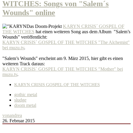
WITCHES: Songs von "Salem´s
Wounds" online
Das Doom-Projekt
KARYN CRISIS´ GOSPEL OF
THE WITCHES
hat einen weiteren Song aus dem Album "Salem’s
Wounds" veröffentlicht:
KARYN CRISIS´ GOSPEL OF THE WITCHES "The Alchemist"
bei muzu.tv
.
"Salem’s Wounds" erscheint am 9. März 2015, hier gibt es einen
weiteren Track daraus:
KARYN CRISIS´ GOSPEL OF THE WITCHES "Mother" bei
muzu.tv
.
KARYN CRISIS GOSPEL OF THE WITCHES
gothic metal
sludge
doom metal
von
andrea
26. Februar 2015