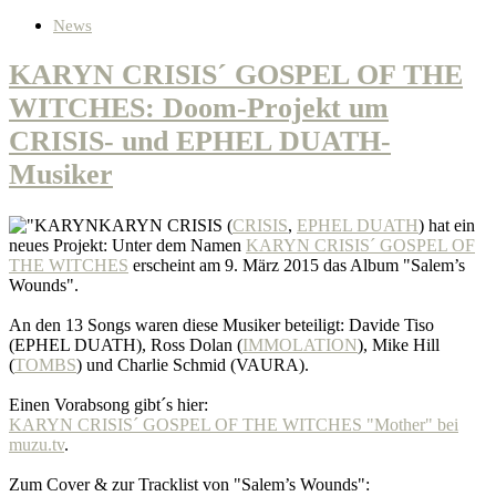
News
KARYN CRISIS´ GOSPEL OF THE
WITCHES: Doom-Projekt um
CRISIS- und EPHEL DUATH-
Musiker
KARYN CRISIS (
CRISIS
,
EPHEL DUATH
) hat ein
neues Projekt: Unter dem Namen
KARYN CRISIS´ GOSPEL OF
THE WITCHES
erscheint am 9. März 2015 das Album "Salem’s
Wounds".
An den 13 Songs waren diese Musiker beteiligt: Davide Tiso
(EPHEL DUATH), Ross Dolan (
IMMOLATION
), Mike Hill
(
TOMBS
) und Charlie Schmid (VAURA).
Einen Vorabsong gibt´s hier:
KARYN CRISIS´ GOSPEL OF THE WITCHES "Mother" bei
muzu.tv
.
Zum Cover & zur Tracklist von "Salem’s Wounds":