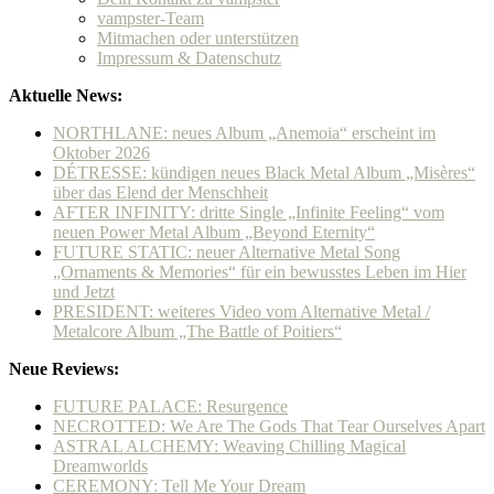
vampster-Team
Mitmachen oder unterstützen
Impressum & Datenschutz
Aktuelle News:
NORTHLANE: neues Album „Anemoia“ erscheint im
Oktober 2026
DÉTRESSE: kündigen neues Black Metal Album „Misères“
über das Elend der Menschheit
AFTER INFINITY: dritte Single „Infinite Feeling“ vom
neuen Power Metal Album „Beyond Eternity“
FUTURE STATIC: neuer Alternative Metal Song
„Ornaments & Memories“ für ein bewusstes Leben im Hier
und Jetzt
PRESIDENT: weiteres Video vom Alternative Metal /
Metalcore Album „The Battle of Poitiers“
Neue Reviews:
FUTURE PALACE: Resurgence
NECROTTED: We Are The Gods That Tear Ourselves Apart
ASTRAL ALCHEMY: Weaving Chilling Magical
Dreamworlds
CEREMONY: Tell Me Your Dream