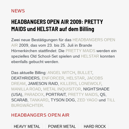
NEWS
HEADBANGERS OPEN AIR 2009: PRETTY
MAIDS und HELSTAR auf dem Billing
Zwei neue Bestätigungen für das
HEADBANGERS OPEN
AIR
2009, das vom 23. bis 25. Juli in Brande
Hörnerkirchen stattfindet: Die
PRETTY MAIDS
werden ein
spezielles Old School-Set spielen und
HELSTAR
konnten
ebenfalls gebucht werden.
Das aktuelle Billing:
ANGEL WITCH
,
BULLET
,
DEATHRIDERS,
ENFORCER
,
HELSTAR
,
JACOBS
DREAM
, JAMESON RAID,
KILLERS
,
LONEWOLF
,
MANILLA ROAD
,
METAL INQUISITOR
, NIGHTSHADE
(USA),
PARADOX
, PORTRAIT,
PRETTY MAIDS
, Q5,
SCARAB,
TANKARD
, TYSON DOG,
ZED YAGO
und
TILL
BURGWÄCHTER
.
HEADBANGERS OPEN AIR
HEAVY METAL
POWER METAL
HARD ROCK