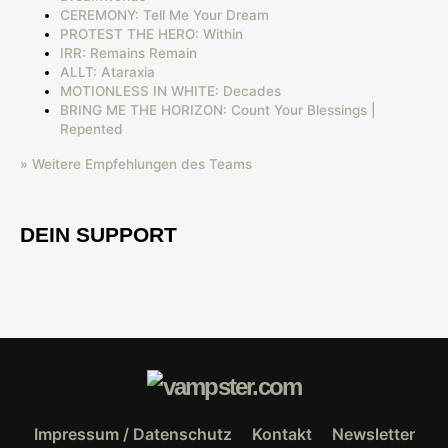
CEREMONY: Tell Me Your Dream
PROTEST THE HERO: Within
IRR: Remains Remain
ALLT: Ataraxia
MOTIONLESS IN WHITE: Decades
BRING ME THE HORIZON: Count Your Blessings |
Repented
» Weitere Empfehlungen des Teams
DEIN SUPPORT
Impressum / Datenschutz
Kontakt
Newsletter