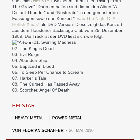
spezielles
HELSTAR
-Boxset mit dem Titel "Rising From
The Grave". Darin enthalten sind die beiden Alben "A
Distant Thunder" und "Nosferatu" in neu gemasterten
Fassungen sowie das Konzert "
Twas The Night Of A
Hellish Xmas
" als DVD-Version. Diese zeigt das Konzert
aus dem Houstoner Backstage Club vom 25. Dezember
1989. Die Tracklist der DVD liest sich wie folgt:
01. Swirling Madness
02. The King is Dead
03. Evil Reign
04. Abandon Ship
05. Baptized in Blood
06. To Sleep Per Chance to Scream
07. Harker´s Tale
08. The Cursed Has Passed Away
09. Scorcher, Angel Of Death
HELSTAR
HEAVY METAL
POWER METAL
VON
FLORIAN SCHAFFER
26. MAI 2010