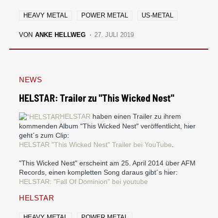
HEAVY METAL
POWER METAL
US-METAL
VON
ANKE HELLWEG
27. JULI 2019
NEWS
HELSTAR: Trailer zu "This Wicked Nest"
HELSTAR
haben einen Trailer zu ihrem
kommenden Album "This Wicked Nest" veröffentlicht, hier
geht´s zum Clip:
HELSTAR "This Wicked Nest" Trailer bei YouTube
.
"This Wicked Nest" erscheint am 25. April 2014 über AFM
Records, einen kompletten Song daraus gibt´s hier:
HELSTAR: "Fall Of Dominion" bei youtube
HELSTAR
HEAVY METAL
POWER METAL