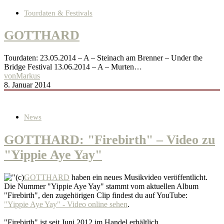
Tourdaten & Festivals
GOTTHARD
Tourdaten: 23.05.2014 – A – Steinach am Brenner – Under the
Bridge Festival 13.06.2014 – A – Murten…
von
Markus
8. Januar 2014
News
GOTTHARD: "Firebirth" – Video zu
"Yippie Aye Yay"
GOTTHARD
haben ein neues Musikvideo veröffentlicht.
Die Nummer "Yippie Aye Yay" stammt vom aktuellen Album
"Firebirth", den zugehörigen Clip findest du auf YouTube:
"Yippie Aye Yay" - Video online sehen
.
"Firebirth" ist seit Juni 2012 im Handel erhältlich.