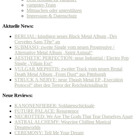
vampster-Team
Mitmachen oder unterstützen
Impressum & Datenschutz
Aktuelle News:
BERLIAL: kündigen neues Black Metal Album „Des
Crevettes Sans Tête“ an
SUBMASQ: zweite Single vom neuen Progressive /
Alternative Metal Album „Spirit Animal“
AESTHETIC PERFECTION: neue Industrial / Electro Pop
Single „Villain Era“
VULGAR MEPHITIS: zweiter Track vom neuen Brutal
Death Metal Album „From Dust“ aus Pittsburgh
STRUCK A NERVE: neue Thrash Metal EP „Execution
Protocol“ über den Terror der Reichskristallnacht
Neue Reviews:
KANONENFIEBER: Soldatenschicksale
FUTURE PALACE: Resurgence
NECROTTED: We Are The Gods That Tear Ourselves Apart
ASTRAL ALCHEMY: Weaving Chilling Magical
Dreamworlds
CEREMONY: Tell Me Your Dream