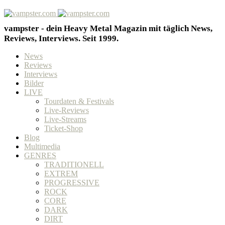
vampster - dein Heavy Metal Magazin mit täglich News,
Reviews, Interviews. Seit 1999.
News
Reviews
Interviews
Bilder
LIVE
Tourdaten & Festivals
Live-Reviews
Live-Streams
Ticket-Shop
Blog
Multimedia
GENRES
TRADITIONELL
EXTREM
PROGRESSIVE
ROCK
CORE
DARK
DIRT