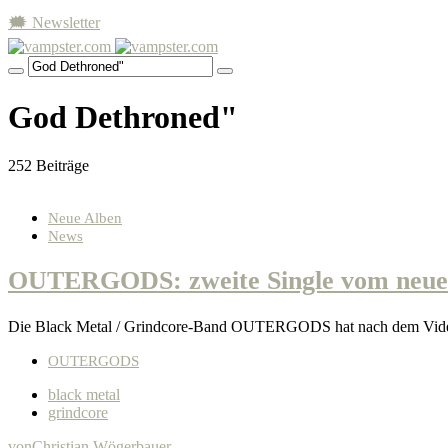
🗯 Newsletter
God Dethroned"
252 Beiträge
Neue Alben
News
OUTERGODS: zweite Single vom neuen
Die Black Metal / Grindcore-Band OUTERGODS hat nach dem Video
OUTERGODS
black metal
grindcore
von
Christian Wögerbauer