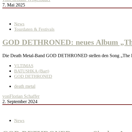
7. Mai 2025
News
Tourdaten & Festivals
GOD DETHRONED: neues Album „The J
Die Death Metal-Band GOD DETHRONED stellen den Song „The Ha
VLTIMAS
BATUSHKA (Bart)
GOD DETHRONED
death metal
von
Florian Schaffer
2. September 2024
News