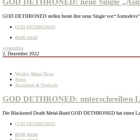
GOD DETHRONED: neue Single „Asm
GOD DETHRONED stellen heute ihre neue Single vor:“Asmodevs“ ers
GOD DETHRONED
death metal
von
andrea
2. Dezember 2022
Weekly Metal News
News
Tourdaten & Festivals
GOD DETHRONED: unterschreiben Labe
Die Blackened Death Metal-Band GOD DETHRONED hat einen Labeld
GOD DETHRONED
death metal
black metal