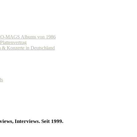
s CRO-MAGS Albums von 1986
lattenvertrag
 Konzerte in Deutschland
ds
iews, Interviews. Seit 1999.