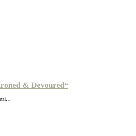
hroned & Devoured“
rtal…