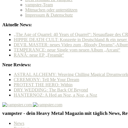
vampster-Team
Mitmachen oder unterstützen
Impressum & Datenschutz
Aktuelle News:
„The Age of Quarrel: 40 Years of Quarrel“: Neuauflage de
HIPPIE DEATH CULT: Konzerte in Deutschland & ein neuer P
DEVIL MASTER: neues Video zum „Bloody Dreams“-Album &
TEMPERANCE: neue Single vom neuen Album „Arcani“
RANÂ: neue EP „Freamăt“
Neue Reviews:
ASTRAL ALCHEMY: Weaving Chilling Magical Dreamworl
CEREMONY: Tell Me Your Dream
PROTEST THE HERO: Within
DRY WEDDING: The Back Of Beyond
HANTERNOZ: A Hed an Noz, a Noz, a Noz
vampster - dein Heavy Metal Magazin mit täglich News, Rev
News