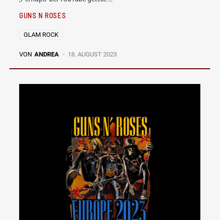
GUNS N ROSES
GLAM ROCK
VON
ANDREA
18. AUGUST 2023