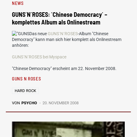
NEWS
GUNS´N´ROSES: ´Chinese Democracy´ –
komplettes Album als Onlinestream
Das neue
GUNS´N´ROSES
-Album "Chinese
Democracy" kann man sich hier komplett als Onlinestream
anhören:
GUNS´N´ROSES bei Myspace
"Chinese Democracy" erscheint am 22. November 2008.
GUNS N ROSES
HARD ROCK
VON
PSYCHO
20. NOVEMBER 2008