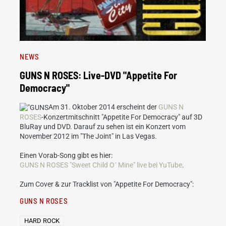
NEWS
GUNS N ROSES: Live-DVD "Appetite For
Democracy"
Am 31. Oktober 2014 erscheint der
GUNS N
ROSES
-Konzertmitschnitt "Appetite For Democracy" auf 3D
BluRay und DVD. Darauf zu sehen ist ein Konzert vom
November 2012 im "The Joint" in Las Vegas.
Einen Vorab-Song gibt es hier:
GUNS N ROSES "Sweet Child O´ Mine" live bei YuTube
.
Zum Cover & zur Tracklist von "Appetite For Democracy":
GUNS N ROSES
HARD ROCK