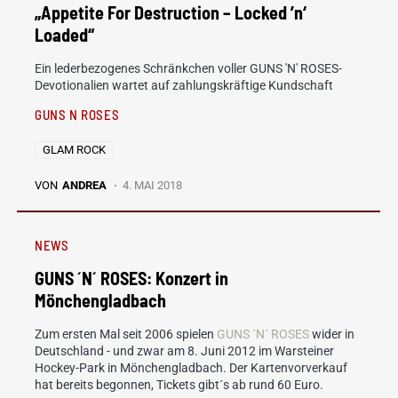
„Appetite For Destruction – Locked ’n‘
Loaded“
Ein lederbezogenes Schränkchen voller GUNS 'N' ROSES-
Devotionalien wartet auf zahlungskräftige Kundschaft
GUNS N ROSES
GLAM ROCK
VON
ANDREA
4. MAI 2018
NEWS
GUNS ´N´ ROSES: Konzert in
Mönchengladbach
Zum ersten Mal seit 2006 spielen
GUNS ´N´ ROSES
wider in
Deutschland - und zwar am 8. Juni 2012 im Warsteiner
Hockey-Park in Mönchengladbach. Der Kartenvorverkauf
hat bereits begonnen, Tickets gibt´s ab rund 60 Euro.