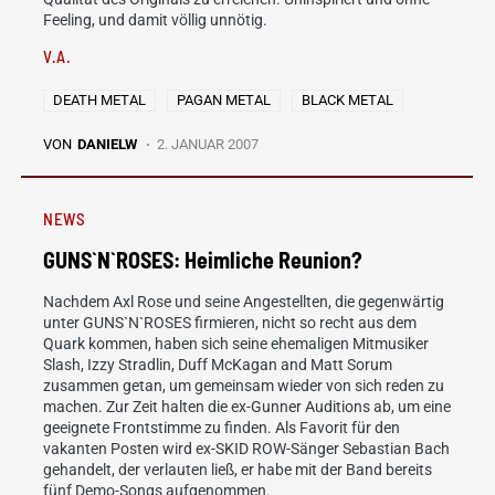
Feeling, und damit völlig unnötig.
V.A.
DEATH METAL
PAGAN METAL
BLACK METAL
VON
DANIELW
2. JANUAR 2007
NEWS
GUNS`N`ROSES: Heimliche Reunion?
Nachdem Axl Rose und seine Angestellten, die gegenwärtig
unter GUNS`N`ROSES firmieren, nicht so recht aus dem
Quark kommen, haben sich seine ehemaligen Mitmusiker
Slash, Izzy Stradlin, Duff McKagan and Matt Sorum
zusammen getan, um gemeinsam wieder von sich reden zu
machen. Zur Zeit halten die ex-Gunner Auditions ab, um eine
geeignete Frontstimme zu finden. Als Favorit für den
vakanten Posten wird ex-SKID ROW-Sänger Sebastian Bach
gehandelt, der verlauten ließ, er habe mit der Band bereits
fünf Demo-Songs aufgenommen.