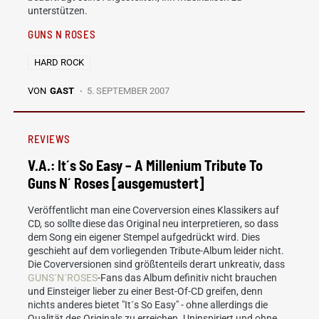
unterstützen.
GUNS N ROSES
HARD ROCK
VON
GAST
5. SEPTEMBER 2007
REVIEWS
V.A.: It´s So Easy – A Millenium Tribute To
Guns N´ Roses [ausgemustert]
Veröffentlicht man eine Coverversion eines Klassikers auf
CD, so sollte diese das Original neu interpretieren, so dass
dem Song ein eigener Stempel aufgedrückt wird. Dies
geschieht auf dem vorliegenden Tribute-Album leider nicht.
Die Coverversionen sind größtenteils derart unkreativ, dass
GUNS´N´ROSES
-Fans das Album definitiv nicht brauchen
und Einsteiger lieber zu einer Best-Of-CD greifen, denn
nichts anderes bietet "It´s So Easy" - ohne allerdings die
Qualität des Originals zu erreichen. Uninspiriert und ohne