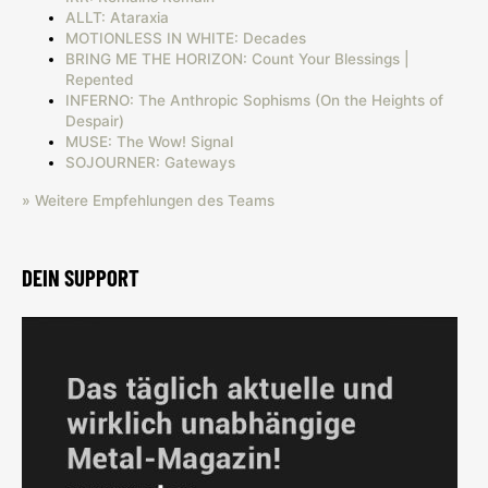
ALLT: Ataraxia
MOTIONLESS IN WHITE: Decades
BRING ME THE HORIZON: Count Your Blessings |
Repented
INFERNO: The Anthropic Sophisms (On the Heights of
Despair)
MUSE: The Wow! Signal
SOJOURNER: Gateways
» Weitere Empfehlungen des Teams
DEIN SUPPORT