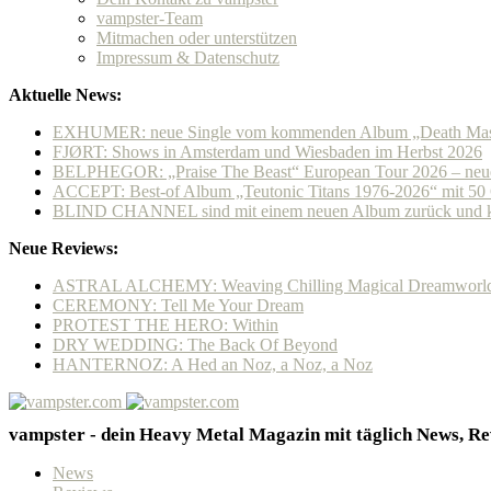
vampster-Team
Mitmachen oder unterstützen
Impressum & Datenschutz
Aktuelle News:
EXHUMER: neue Single vom kommenden Album „Death Mas
FJØRT: Shows in Amsterdam und Wiesbaden im Herbst 2026
BELPHEGOR: „Praise The Beast“ European Tour 2026 – neu
ACCEPT: Best-of Album „Teutonic Titans 1976-2026“ mit 50 
BLIND CHANNEL sind mit einem neuen Album zurück und k
Neue Reviews:
ASTRAL ALCHEMY: Weaving Chilling Magical Dreamworl
CEREMONY: Tell Me Your Dream
PROTEST THE HERO: Within
DRY WEDDING: The Back Of Beyond
HANTERNOZ: A Hed an Noz, a Noz, a Noz
vampster - dein Heavy Metal Magazin mit täglich News, Rev
News