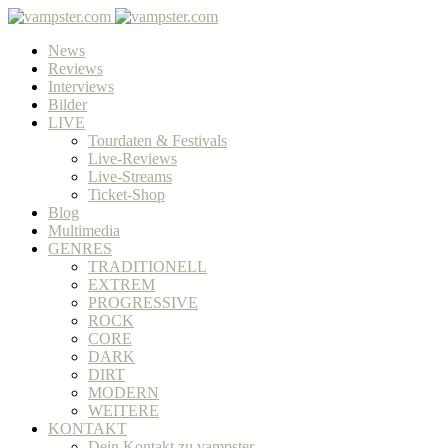
News
Reviews
Interviews
Bilder
LIVE
Tourdaten & Festivals
Live-Reviews
Live-Streams
Ticket-Shop
Blog
Multimedia
GENRES
TRADITIONELL
EXTREM
PROGRESSIVE
ROCK
CORE
DARK
DIRT
MODERN
WEITERE
KONTAKT
Dein Kontakt zu vampster