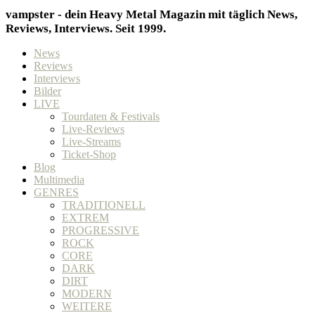
vampster - dein Heavy Metal Magazin mit täglich News,
Reviews, Interviews. Seit 1999.
News
Reviews
Interviews
Bilder
LIVE
Tourdaten & Festivals
Live-Reviews
Live-Streams
Ticket-Shop
Blog
Multimedia
GENRES
TRADITIONELL
EXTREM
PROGRESSIVE
ROCK
CORE
DARK
DIRT
MODERN
WEITERE