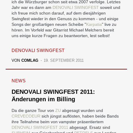
ich die Würzburger schon seit etwa 2007 verfolge. Letztes
Jahr war es dann am
DENOVALI SWINGFEST
soweit und
ich freue mich schon darauf, auf dem diesjährigen
Swingfest wieder in den Genuss zu kommen - und einige
Songs der großartigen neuen Scheibe "
Karpatia
" live zu
hören. Im Vorfeld war Gitarrist Michael Melchers bereit
uns einige kurze Fragen zu beantworten, lest selbst!
DENOVALI SWINGFEST
VON
COMLAG
19. SEPTEMBER 2011
NEWS
DENOVALI SWINGFEST 2011:
Änderungen im Billing
Da die ganze Tour von
ZU
abgesagt wurden und
CREVECOEUR
sich jüngst auflösten, haben beide Bands
ihre Teilnahme beim von vampster präsentiertem
DENOVALI SWINGFEST 2011
abgesagt. Ersatz sind
SUBHEIM
aus Griechenland und
PETRELS
aus London.