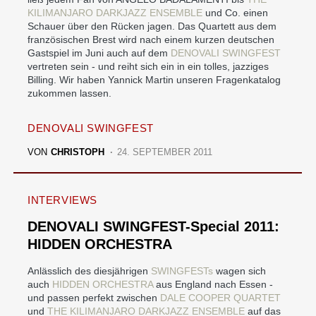
KILIMANJARO DARKJAZZ ENSEMBLE
und Co. einen
Schauer über den Rücken jagen. Das Quartett aus dem
französischen Brest wird nach einem kurzen deutschen
Gastspiel im Juni auch auf dem
DENOVALI SWINGFEST
vertreten sein - und reiht sich ein in ein tolles, jazziges
Billing. Wir haben Yannick Martin unseren Fragenkatalog
zukommen lassen.
DENOVALI SWINGFEST
VON
CHRISTOPH
24. SEPTEMBER 2011
INTERVIEWS
DENOVALI SWINGFEST-Special 2011:
HIDDEN ORCHESTRA
Anlässlich des diesjährigen
SWINGFESTs
wagen sich
auch
HIDDEN ORCHESTRA
aus England nach Essen -
und passen perfekt zwischen
DALE COOPER QUARTET
und
THE KILIMANJARO DARKJAZZ ENSEMBLE
auf das