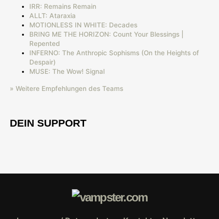
IRR: Remains Remain
ALLT: Ataraxia
MOTIONLESS IN WHITE: Decades
BRING ME THE HORIZON: Count Your Blessings |
Repented
INFERNO: The Anthropic Sophisms (On the Heights of
Despair)
MUSE: The Wow! Signal
» Weitere Empfehlungen des Teams
DEIN SUPPORT