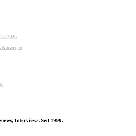
bst 2026
us Norwegen
ds
iews, Interviews. Seit 1999.