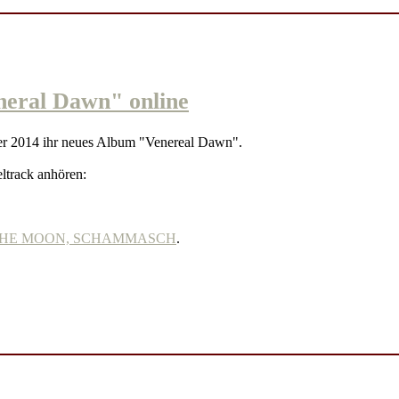
eral Dawn" online
er 2014 ihr neues Album "Venereal Dawn".
eltrack anhören:
 OF THE MOON, SCHAMMASCH
.