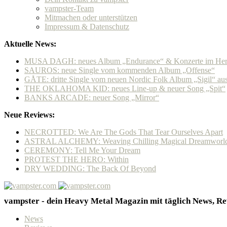
vampster-Team
Mitmachen oder unterstützen
Impressum & Datenschutz
Aktuelle News:
MUSA DAGH: neues Album „Endurance“ & Konzerte im Her
SAUROS: neue Single vom kommenden Album „Offense“
GÅTE: dritte Single vom neuen Nordic Folk Album „Sigil“ a
THE OKLAHOMA KID: neues Line-up & neuer Song „Spit“
BANKS ARCADE: neuer Song „Mirror“
Neue Reviews:
NECROTTED: We Are The Gods That Tear Ourselves Apart
ASTRAL ALCHEMY: Weaving Chilling Magical Dreamworl
CEREMONY: Tell Me Your Dream
PROTEST THE HERO: Within
DRY WEDDING: The Back Of Beyond
vampster - dein Heavy Metal Magazin mit täglich News, Rev
News