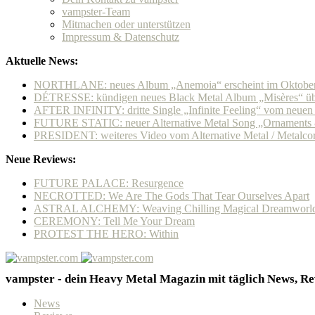
vampster-Team
Mitmachen oder unterstützen
Impressum & Datenschutz
Aktuelle News:
NORTHLANE: neues Album „Anemoia“ erscheint im Oktobe
DÉTRESSE: kündigen neues Black Metal Album „Misères“ übe
AFTER INFINITY: dritte Single „Infinite Feeling“ vom neue
FUTURE STATIC: neuer Alternative Metal Song „Ornaments & 
PRESIDENT: weiteres Video vom Alternative Metal / Metalcore
Neue Reviews:
FUTURE PALACE: Resurgence
NECROTTED: We Are The Gods That Tear Ourselves Apart
ASTRAL ALCHEMY: Weaving Chilling Magical Dreamworl
CEREMONY: Tell Me Your Dream
PROTEST THE HERO: Within
vampster - dein Heavy Metal Magazin mit täglich News, Rev
News