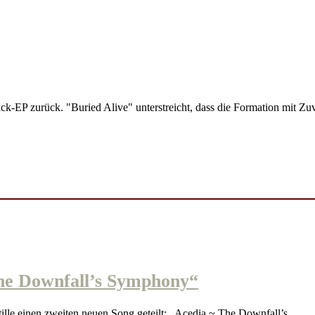
 zurück. "Buried Alive" unterstreicht, dass die Formation mit Zuver
e Downfall’s Symphony“
e einen zweiten neuen Song geteilt: „Acedia ~ The Downfall’s…