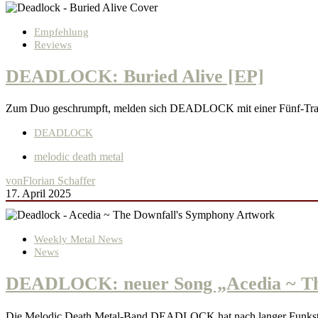
Empfehlung
Reviews
DEADLOCK: Buried Alive [EP]
Zum Duo geschrumpft, melden sich DEADLOCK mit einer Fünf-Track-EP
DEADLOCK
melodic death metal
von
Florian Schaffer
17. April 2025
Weekly Metal News
News
DEADLOCK: neuer Song „Acedia ~ Th
Die Melodic Death Metal-Band DEADLOCK hat nach langer Funkstill