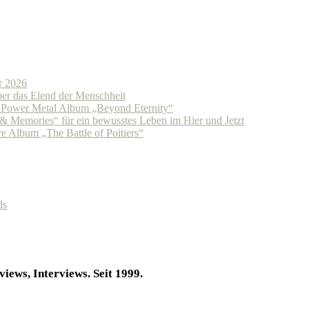
r 2026
r das Elend der Menschheit
n Power Metal Album „Beyond Eternity“
Memories“ für ein bewusstes Leben im Hier und Jetzt
 Album „The Battle of Poitiers“
ds
iews, Interviews. Seit 1999.