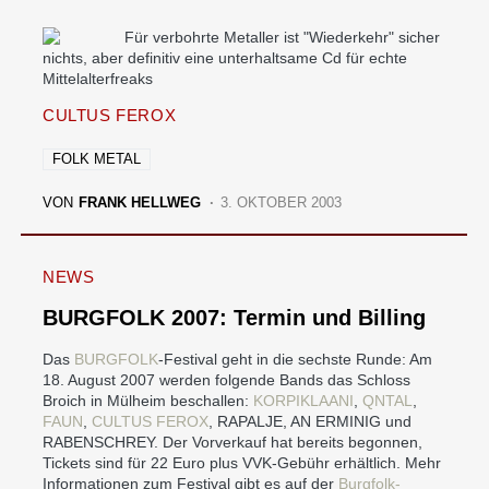
Für verbohrte Metaller ist "Wiederkehr" sicher
nichts, aber definitiv eine unterhaltsame Cd für echte
Mittelalterfreaks
CULTUS FEROX
FOLK METAL
VON
FRANK HELLWEG
3. OKTOBER 2003
NEWS
BURGFOLK 2007: Termin und Billing
Das
BURGFOLK
-Festival geht in die sechste Runde: Am
18. August 2007 werden folgende Bands das Schloss
Broich in Mülheim beschallen:
KORPIKLAANI
,
QNTAL
,
FAUN
,
CULTUS FEROX
, RAPALJE, AN ERMINIG und
RABENSCHREY. Der Vorverkauf hat bereits begonnen,
Tickets sind für 22 Euro plus VVK-Gebühr erhältlich. Mehr
Informationen zum Festival gibt es auf der
Burgfolk-