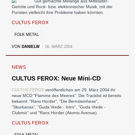
Gut gemachte Melange aus Mittelalter-
Getröte und Rock- bzw. elektronischer Musik, mit der
Puristen vielleicht ihre Probleme haben könnten.
CULTUS FEROX
FOLK METAL
VON
DANIELW
16. MÄRZ 2004
NEWS
CULTUS FEROX: Neue Mini-CD
CULTUS FEROX
veröffentlichen am 29. März 2004 ihr
neue MCD "Flamme des Meeres". Die Tracklist ist bereits
bekannt: "Rans Horder", "Die Bernsteinhexe",
"Skurkanas", "Guda Vrede - Intro", "Guda Vrede -
Clubmix" und "Rans Horder (Atomix Avenue).
CULTUS FEROX
FOLK METAL