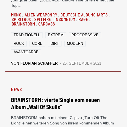
„Surgical Steel“ (2013, #10) knacken die Briten erneut die
Top…
MONO
ALIEN WEAPONRY
DEUTSCHE ALBUMCHARTS
SPIRITBOX
SPITFIRE
INSOMNIUM
RAGE
BRAINSTORM
CARCASS
TRADITIONELL
EXTREM
PROGRESSIVE
ROCK
CORE
DIRT
MODERN
AVANTGARDE
VON
FLORIAN SCHAFFER
25. SEPTEMBER 2021
NEWS
BRAINSTORM: vierte Single vom neuen
Album „Wall Of Skulls“
BRAINSTORM haben mit einem Clip zu „Turn Off The
Light“ einen weiteren Song von ihrem kommenden Album