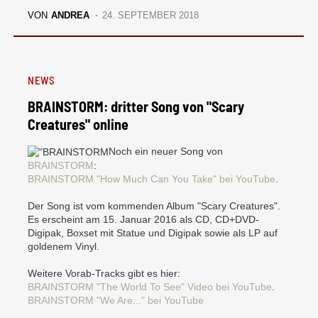
VON
ANDREA
24. SEPTEMBER 2018
NEWS
BRAINSTORM: dritter Song von "Scary
Creatures" online
Noch ein neuer Song von
BRAINSTORM
:
BRAINSTORM "How Much Can You Take" bei YouTube
.
Der Song ist vom kommenden Album "Scary Creatures".
Es erscheint am 15. Januar 2016 als CD, CD+DVD-
Digipak, Boxset mit Statue und Digipak sowie als LP auf
goldenem Vinyl.
Weitere Vorab-Tracks gibt es hier:
BRAINSTORM "The World To See" Video bei YouTube
.
BRAINSTORM "We Are..." bei YouTube