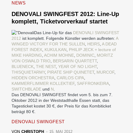
NEWS
DENOVALI SWINGFEST 2012: Line-Up
komplett, Ticketvorverkauf startet
Das Line-Up für das
DENOVALI SWINGFEST
2012
ist komplett. Folgende Künstler werden auftreten:
A
WINGED VICTORY FOR THE SULLEN
,
HEIRS
,
A DEAD
FOREST INDEX
,
KUKULKAN
,
PHILIP JECK + lecture of
MIKE HARDING
,
ACHIM MOHNE
,
DOMINIC
,
MORITZ
VON OSWALD TRIO
,
BERSARIN QUARTETT
,
BLUENECK
,
THE NEST
,
YEAR OF NO LIGHT
,
THISQUIETARMY
,
PIRATE SHIP QUINETET
,
MURCOF
,
HIDDEN ORCHESTRA
,
CARLOS CIPA
,
KAMMERFLIMMER KOLLEKTIEF
,
SAFFRONKEIRA
,
SWITCHBLADE
und
N
.
Das DENOVALI SWINGFEST findet vom 5. bis zum 7.
Oktober 2012 in der Weststadthalle Essen statt, das
Tagesticket kostet 30 €, der Preis für das Kombiticket
beträgt 80 €.
DENOVALI SWINGFEST
VON
CHRISTOPH
15. MAI 2012