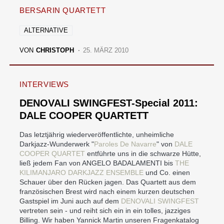
BERSARIN QUARTETT
ALTERNATIVE
VON
CHRISTOPH
25. MÄRZ 2010
INTERVIEWS
DENOVALI SWINGFEST-Special 2011:
DALE COOPER QUARTETT
Das letztjährig wiederveröffentlichte, unheimliche
Darkjazz-Wunderwerk "
Paroles De Navarre
" von
DALE
COOPER QUARTET
entführte uns in die schwarze Hütte,
ließ jedem Fan von ANGELO BADALAMENTI bis
THE
KILIMANJARO DARKJAZZ ENSEMBLE
und Co. einen
Schauer über den Rücken jagen. Das Quartett aus dem
französischen Brest wird nach einem kurzen deutschen
Gastspiel im Juni auch auf dem
DENOVALI SWINGFEST
vertreten sein - und reiht sich ein in ein tolles, jazziges
Billing. Wir haben Yannick Martin unseren Fragenkatalog