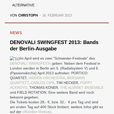
ALTERNATIVE
VON
CHRISTOPH
16. FEBRUAR 2013
NEWS
DENOVALI SWINGFEST 2013: Bands
der Berlin-Ausgabe
Im April wird es zwei "Schwester-Festivals" des
DENOVALI SWINGFESTs
geben: Neben dem Festival in
London werden in Berlin am 5. (Radialsystem V) und 6.
(Passionskirche) April 2013 auftreten: PORTICO
QUARTET,
HIDDEN ORCHESTRA
,
BERSARIN
QUARTETT
,
CARLOS CIPA
, TIM HECKER,
POPPY
ACKROYD
, THOMAS KÖNER,
THE ALVARET ENSEMBLE
und FIELD ROTATION. Eine weitere Band wird noch
bekannt gegeben.
Die Tickets kosten 28,- €, bzw. 32,- € pro Tag und sind
am ersten Tag auf 400 Stück limitiert, weitere Infos gibt es
auf der
offiziellen Website
.