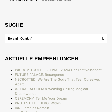
SUCHE
AKTUELLE EMPFEHLUNGEN
WISDOM TOOTH FESTIVAL 2026: Der Festivalbericht
FUTURE PALACE: Resurgence
NECROTTED: We Are The Gods That Tear Ourselves
Apart
ASTRAL ALCHEMY: Weaving Chilling Magical
Dreamworlds
CEREMONY: Tell Me Your Dream
PROTEST THE HERO: Within
IRR: Remains Remain