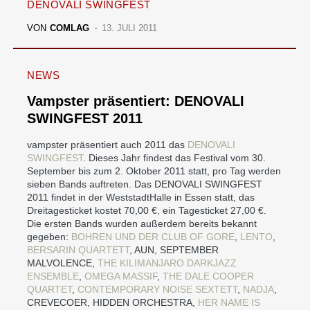
DENOVALI SWINGFEST
VON
COMLAG
13. JULI 2011
NEWS
Vampster präsentiert: DENOVALI
SWINGFEST 2011
vampster präsentiert auch 2011 das
DENOVALI
SWINGFEST
. Dieses Jahr findest das Festival vom 30.
September bis zum 2. Oktober 2011 statt, pro Tag werden
sieben Bands auftreten. Das DENOVALI SWINGFEST
2011 findet in der WeststadtHalle in Essen statt, das
Dreitagesticket kostet 70,00 €, ein Tagesticket 27,00 €.
Die ersten Bands wurden außerdem bereits bekannt
gegeben:
BOHREN UND DER CLUB OF GORE
,
LENTO
,
BERSARIN QUARTETT
, AUN, SEPTEMBER
MALVOLENCE,
THE KILIMANJARO DARKJAZZ
ENSEMBLE
,
OMEGA MASSIF
,
THE DALE COOPER
QUARTET
,
CONTEMPORARY NOISE SEXTETT
,
NADJA
,
CREVECOER, HIDDEN ORCHESTRA,
HER NAME IS