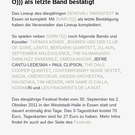
O))) als letzte Band bestätigt
Das Lineup des diesjährigen
DENOVALI SWINGFEST
in
Essen ist komplett: Mit
SUNN O)))
als letzte Bestätigung
haben die Veranstalter das Lineup komplettiert.
So spielen neben
SUNN O)))
noch folgende Bands und
Künstler:
THOMAS KÖNER
,
BOHREN UND DER CLUB
OF GORE
,
LENTO
,
BERSARIN QUARTETT
,
ZU
,
AUN
,
SEPTEMBER MALEVOLENCE
,
THE KILIMANJARO
DARKJAZZ ENSEMBLE
,
OMEGA MASSIF
, JEFRE
CANTU-LEDESMA + PAUL CLIPSON,
THE DALE
COOPER QUARTET
,
CONTEMPORARY NOISE SEXTET
,
NADJA
,
CRËVECOEUR
,
HIDDEN ORCHESTRA
,
HAUSCHKA
,
TIM HECKER
,
HER NAME IS CALLA
,
KODIAK
/N und
LES FRAGMENTS DE LA NUIT
.
Das diesjährige Festival findet vom 30. September bis 2.
Oktober 2011 in der Weststadt-Halle in Essen statt und
dauert erstmalig drei Tage. Das 3-Tagesticket kostet 70
Euro, Tageskarten sind für 27 Euro zu haben. Mehr Infos
findet ihr auch auf der Seite des
Festivals
.