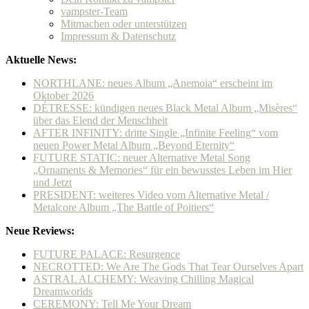
vampster-Team
Mitmachen oder unterstützen
Impressum & Datenschutz
Aktuelle News:
NORTHLANE: neues Album „Anemoia“ erscheint im
Oktober 2026
DÉTRESSE: kündigen neues Black Metal Album „Misères“
über das Elend der Menschheit
AFTER INFINITY: dritte Single „Infinite Feeling“ vom
neuen Power Metal Album „Beyond Eternity“
FUTURE STATIC: neuer Alternative Metal Song
„Ornaments & Memories“ für ein bewusstes Leben im Hier
und Jetzt
PRESIDENT: weiteres Video vom Alternative Metal /
Metalcore Album „The Battle of Poitiers“
Neue Reviews:
FUTURE PALACE: Resurgence
NECROTTED: We Are The Gods That Tear Ourselves Apart
ASTRAL ALCHEMY: Weaving Chilling Magical
Dreamworlds
CEREMONY: Tell Me Your Dream