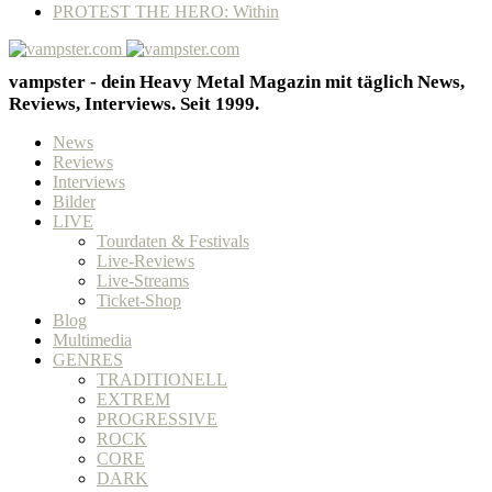
PROTEST THE HERO: Within
vampster - dein Heavy Metal Magazin mit täglich News,
Reviews, Interviews. Seit 1999.
News
Reviews
Interviews
Bilder
LIVE
Tourdaten & Festivals
Live-Reviews
Live-Streams
Ticket-Shop
Blog
Multimedia
GENRES
TRADITIONELL
EXTREM
PROGRESSIVE
ROCK
CORE
DARK