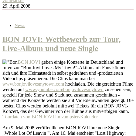
von
Markus
29. April 2008
News
BON JOVI: Wettbewerb zur Tour,
Live-Album und neue Single
BON JOVI
geben einige Konzerte in Deutschland und
rufen zur "Bon Jovi Loves My Town!"-Aktion auf: Fans können
sich und ihre Heimatstadt in selbst gedrehten und -produzierten
Videoclips präsentieren. Die Clips kann man bei
www.bonjovilovesmytown.com
hochladen. Die eingereichten Filme
werden auf
www.youtube.com/bonjovilovesmytown
zu sehen sein,
speziell für jede Show und Stadt neu zusammen geschnitten -
während der Konzerte werden sie auf Videoleinwänden gezeigt. Die
besten Clips werden belohnt mit zwei Tickets für ein BON JOVI-
Konzert, das der Gewinner von der Bühne aus mitverfolgen kann.
Tourdaten von BON JOVI im vampster-Kalender
Am 9. Mai 2008 veröffentlichen BON JOVI ihre neue Single
„Whole Lot Of Leavin´". Am 16. Mai erscheint "Lost Highway: