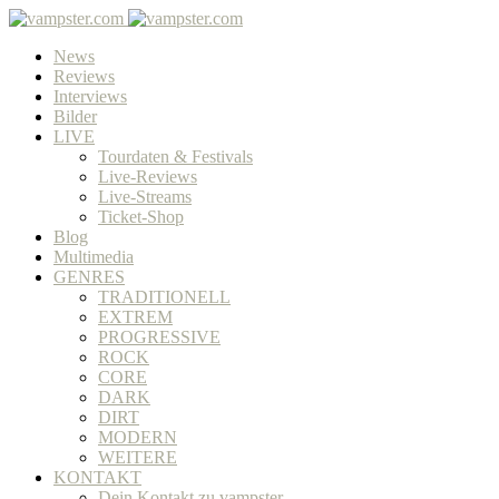
News
Reviews
Interviews
Bilder
LIVE
Tourdaten & Festivals
Live-Reviews
Live-Streams
Ticket-Shop
Blog
Multimedia
GENRES
TRADITIONELL
EXTREM
PROGRESSIVE
ROCK
CORE
DARK
DIRT
MODERN
WEITERE
KONTAKT
Dein Kontakt zu vampster