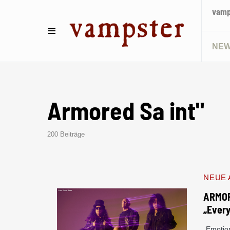
vamps
NE
Armored Sa int"
200 Beiträge
NEUE 
ARMOR
„Ever
„Emotio