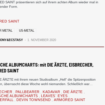
 SAINT präsentieren sich auf ihrem achten Album wieder mal in
ender Form.
ED SAINT
R METAL
US-METAL
ONY&ECSTASY
1. NOVEMBER 2020
CHE ALBUMCHARTS: mit DIE ÄRZTE, EISBRECHER,
ED SAINT
E ÄRZTE mit ihrem neuen Studioalbum „Hell“ die Spitzenposition
en, überrascht diese Woche wohl niemanden. Schließlich war…
RECHER
PALLBEARER
KADAVAR
DIE ÄRZTE
SCHE ALBUMCHARTS
LEAVES´ EYES
ERFALL
DEVIN TOWNSEND
ARMORED SAINT