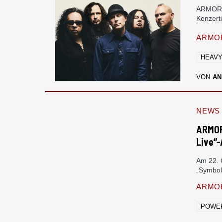
ARMORE
Konzerte
ARMOR
HEAVY
VON
AN
NEWS
ARMORE
Live“
Am 22.
„Symbol
ARMOR
POWE