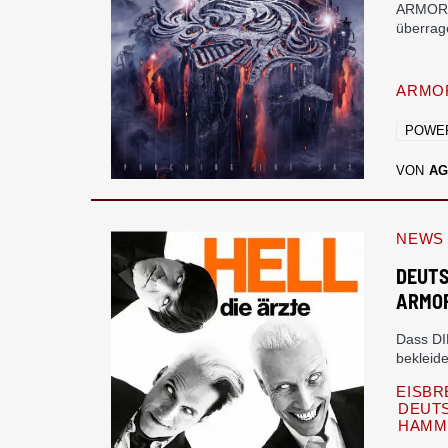
ARMORED
überrag
ARMOR
POWE
VON
AG
NEWS
DEUTS
ARMOR
Dass DI
bekleid
EISB
DEUT
HAMM