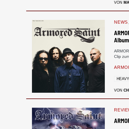
VON
M
NEWS
ARMOR
Albu
ARMORED
Clip zu
ARMOR
HEAVY
VON
CH
REVI
ARMOR