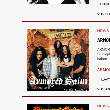
TRADI
VON
FL
NEWS
ARMOR
ARMORED
Studiop
haben
ARMOR
HEAVY
VON
AN
NEWS