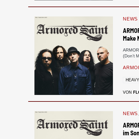
NEWS
ARMOR
Make 
ARMORED
(Don’t 
ARMOR
HEAVY
VON
FL
NEWS
ARMORE
im So