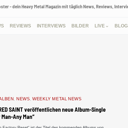
ter - dein Heavy Metal Magazin mit täglich News, Reviews, Intervie
WS
REVIEWS
INTERVIEWS
BILDER
LIVE
BLOG
ALBEN
NEWS
WEEKLY METAL NEWS
ED SAINT veröffentlichen neue Album-Single
y Man-Any Man“
n Factory Reset“ ist der Titel des kommenden Albums von