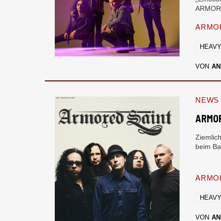
ARMORE
ARMOR
HEAVY
VON
AN
NEWS
ARMOR
Ziemlic
beim Ba
ARMOR
HEAVY
VON
AN